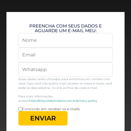
PREENCHA COM SEUS DADOS E
AGUARDE UM E-MAIL MEU:
Esses dados serão utilizados para entrarmos em contato com
você. Caso você não queira mais receber os nosso e-mails, você
pode se descadastrar, no link ao final de cada e-mail.
Para mais informações,
acesse:
https://aliquiadestradora.com.br/privacy-policy
Concordo em receber os e-mails
ENVIAR