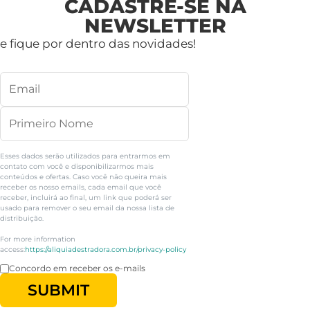
CADASTRE-SE NA
NEWSLETTER
e fique por dentro das novidades!
Esses dados serão utilizados para entrarmos em
contato com você e disponibilizarmos mais
conteúdos e ofertas. Caso você não queira mais
receber os nosso emails, cada email que você
receber, incluirá ao final, um link que poderá ser
usado para remover o seu email da nossa lista de
distribuição.
For more information
access:
https://aliquiadestradora.com.br/privacy-policy
Concordo em receber os e-mails
SUBMIT